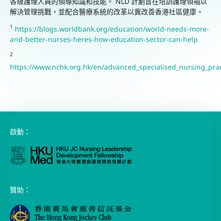
解決管理
挑戰
，並
配合醫療系統
的
改革
以冀
改善香港社區健康。
1
https://blogs.worldbank.org/education/world-needs-more-
and-better-nurses-heres-how-education-sector-can-help
2
https://www.nchk.org.hk/en/advanced_specialised_nursing_prac
啟動：
贊助：