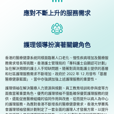
應對不斷上升的服務需求
護理領導扮演著關鍵角色
香港的醫療
健康
系統同樣面臨著人口老化、慢性疾病增加及醫療服
務需求增長等挑戰
。香港護
士
管理局的「
專科護士自願認可計劃
」
旨在解決預
期
的護
士
人手
短缺問題。
隨著對高效能護士提供的基層
和社區護理服務需求不斷增加，
政府於
2022
年
12
月發布「
基
層
醫療健康
藍圖」
，當中
亦
強調加強
上述
護理
服務的
重要
性。
護理
領
袖
在
解決
醫療
人力
資源
與
規劃
、
員工
教育培訓和參與
度等
方
面
擔當著重要角色
。
優秀
的護理
領
袖
不僅能確保優質護理服務
的提
供
，還能促進
醫療組織的協同作用與改進，
從而提升
以病人為中心
的護理
服務
。為
應對
香港不斷
增長
的醫療
健康
需求，
香港大學賽馬
會護理領袖發展計劃
制定了
一
套
全面的護理人才發展
方案
，以提
升
各級護理人員的領導知識和
技
能。
NLD
計劃旨在
培訓護理
領
袖
以