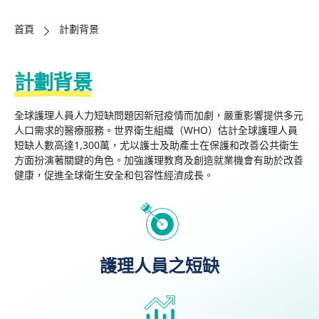
首頁
計劃背景
計劃背景
全球護理人員
人
力
短缺問題
因
新冠疫情
而加劇
，
嚴
重影響提供多元
人口需求的醫療服務。
世界衛生組織（
WHO
）估計全球護理人員
短缺人數高達
1,30
0
萬，
尤以
護士及助產士在保護和改善公共衛生
方面扮演著關鍵的角色
。
加強
護理教育
及
創造就業機
會
有助於改善
健康，
促進
全球衛生安全和包容性經濟成長。
護理人員之短缺