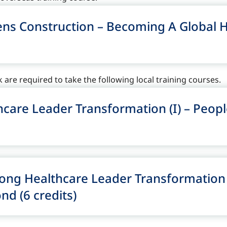
s Construction – Becoming A Global H
k
are required to
take the following local training course
s
.
are Leader Transformation (I) – Peo
 Healthcare Leader Transformation (I
d (6 credits)