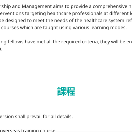
dership and Management aims to provide a comprehensive 
erventions targeting healthcare professionals at different l
be designed to meet the needs of the healthcare system re
of courses which are taught using various learning modes.
g fellows have met all the required criteria, they will be en
.
課程
sion shall prevail for all details.
g overseas training course.