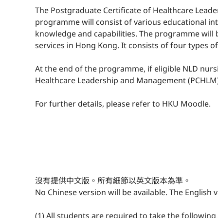
The Postgraduate Certificate of Healthcare Lea
programme will consist of various educational int
knowledge and capabilities. The programme will 
services in Hong Kong. It consists of four types 
At the end of the programme, if eligible NLD nursin
Healthcare Leadership and Management (PCHLM)
For further details, please refer to HKU Moodle.
沒有提供中文版。所有細節以英文版本為準。
No Chinese version will be available. The English ver
(1) All students are required to take the followin