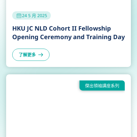
24 5 月 2025
HKU JC NLD Cohort II Fellowship
Opening Ceremony and Training Day
了解更多
傑出領袖講座系列