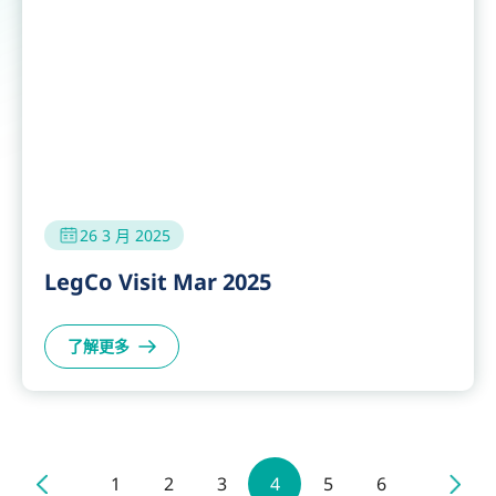
Distinguished Leadership Lecture
Series by Dr. KO Wing Man
了解更多
領袖培訓系列