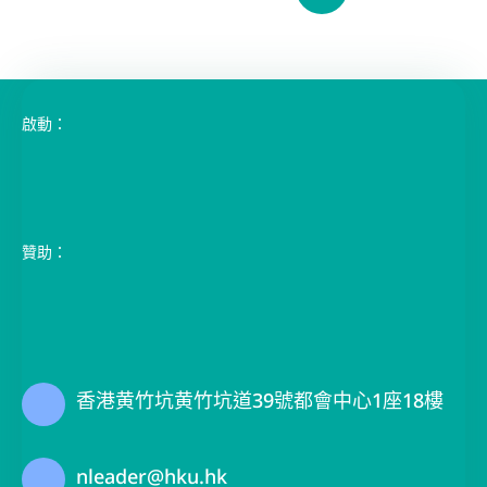
17 11 月 2024
Cohort I Oxford Intermediate
Immersion
了解更多
1
2
3
4
5
6
啟動：