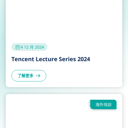
23 1 月 2025
Distinguished Leadership Lecture
Series by Mr. Philip Chen
了解更多
創新與科技